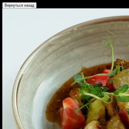
Вернуться назад