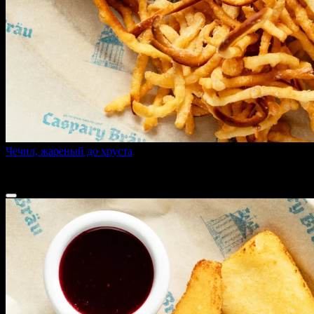
Чечил, жареный до хруста
130 г
410 ₽