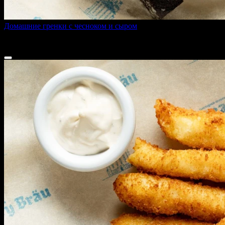
Домашние гренки с чесноком и сыром
140 г
240 ₽