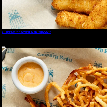
Сырные палочки в панировке
190 г
410 ₽