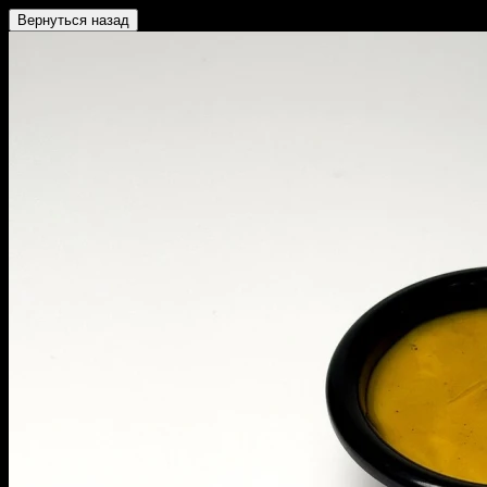
Вернуться назад