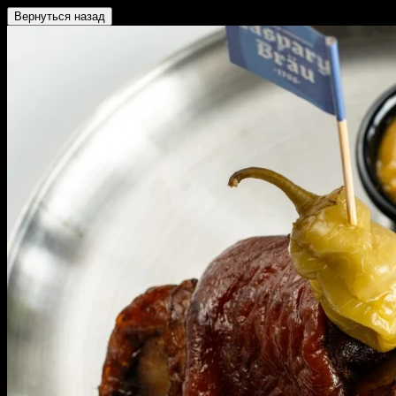
Вернуться назад